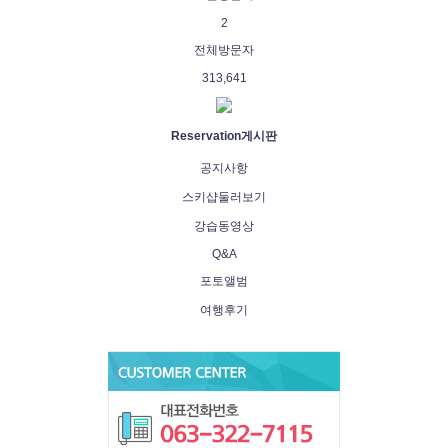
2
전체방문자
313,641
Reservation
게시판
공지사항
스키샵둘러보기
강습동영상
Q&A
포토앨범
여행후기