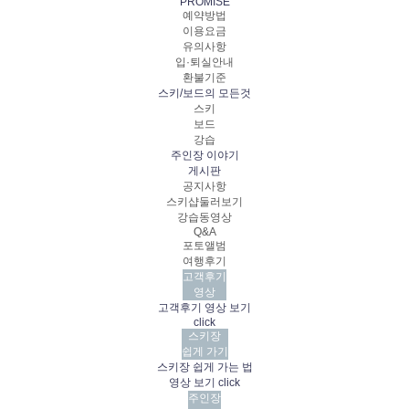
PROMISE
예약방법
이용요금
유의사항
입·퇴실안내
환불기준
스키/보드의 모든것
스키
보드
강습
주인장 이야기
게시판
공지사항
스키샵둘러보기
강습동영상
Q&A
포토앨범
여행후기
고객후기
영상
고객후기 영상 보기
click
스키장
쉽게 가기
스키장 쉽게 가는 법
영상 보기 click
주인장