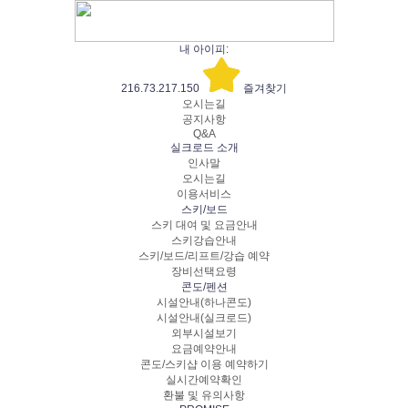
내 아이피:
216.73.217.150
즐겨찾기
오시는길
공지사항
Q&A
실크로드 소개
인사말
오시는길
이용서비스
스키/보드
스키 대여 및 요금안내
스키강습안내
스키/보드/리프트/강습 예약
장비선택요령
콘도/펜션
시설안내(하나콘도)
시설안내(실크로드)
외부시설보기
요금예약안내
콘도/스키샵 이용 예약하기
실시간예약확인
환불 및 유의사항