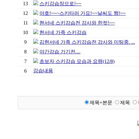
13
스키강습장으로!~~
12
야호!~~~스키타러 가요!~~날씨도 짱!~~
11
현서네 스키강습전 강사와 한컷!~~
10
현서네 가족 스키강습
9
김현서네 가족 스키강습전 강사와 미팅중. ...
8
야간강습 가기전....
7
초보자 스키강습 모습과 요령(12/8)
강습내용
6
제목+본문
제목