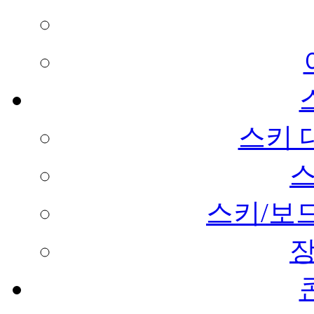
스키 
스키/보