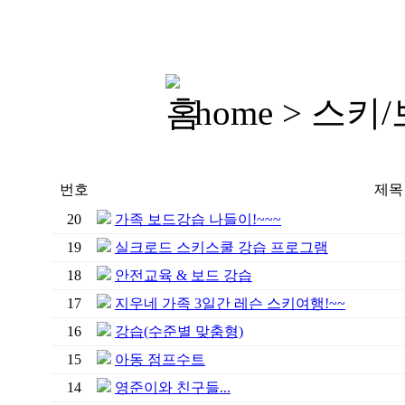
home > 스
번호
제목
20
가족 보드강습 나들이!~~~
19
실크로드 스키스쿨 강습 프로그램
18
안전교육 & 보드 강습
17
지우네 가족 3일간 레슨 스키여행!~~
16
강습(수준별 맞춤형)
15
아동 점프수트
14
영준이와 친구들...