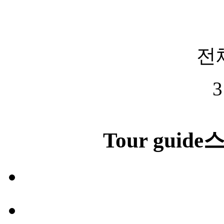
전
3
Tour guide
스